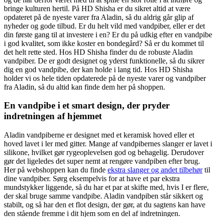
bringe kulturen hertil. På HD Shisha er du sikret altid at være
opdateret på de nyeste varer fra Aladin, så du aldrig går glip af
nyheder og gode tilbud. Er du helt vild med vandpiber, eller er det
din første gang til at investere i en? Er du på udkig efter en vandpibe
i god kvalitet, som ikke koster en bondegård? Så er du kommet til
det helt rette sted. Hos HD Shisha finder du de robuste Aladin
vandpiber. De er godt designet og yderst funktionelle, så du sikrer
dig en god vandpibe, der kan holde i lang tid. Hos HD Shisha
holder vi os hele tiden opdaterede på de nyeste varer og vandpiber
fra Aladin, så du altid kan finde dem her på shoppen.
En vandpibe i et smart design, der pryder
indretningen af hjemmet
Aladin vandpiberne er designet med et keramisk hoved eller et
hoved lavet i ler med gitter. Mange af vandpibernes slanger er lavet i
silikone, hvilket gør rygeoplevelsen god og behagelig. Derudover
gør det ligeledes det super nemt at rengøre vandpiben efter brug.
Her på webshoppen kan du finde
ekstra slanger og andet tilbehør
til
dine vandpiber. Sørg eksempelvis for at have et par ekstra
mundstykker liggende, så du har et par at skifte med, hvis I er flere,
der skal bruge samme vandpibe. Aladin vandpiben står sikkert og
stabilt, og så har den et flot design, der gør, at du sagtens kan have
den stående fremme i dit hjem som en del af indretningen.