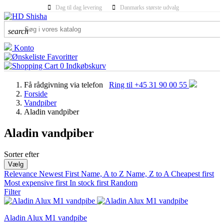
Dag til dag levering
Danmarks største udvalg
search
Konto
Favoritter
0
Indkøbskurv
Få rådgivning via telefon
Ring til +45 31 90 00 55
Forside
Vandpiber
Aladin vandpiber
Aladin vandpiber
Sorter efter
MANUFACTURERS
Vælg
Relevance
Newest First
Name, A to Z
Name, Z to A
Cheapest first
Most expensive first
MATERIALE
In stock first
Random
Filter
FARVE
Aladin Alux M1 vandpibe