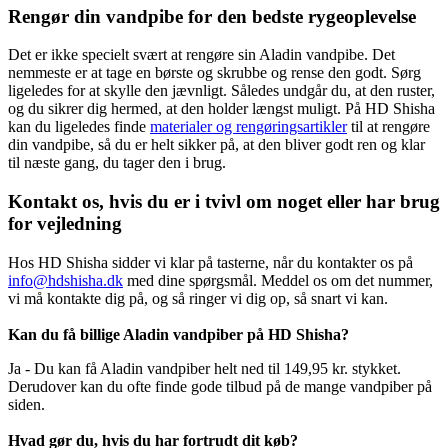
Rengør din vandpibe for den bedste rygeoplevelse
Det er ikke specielt svært at rengøre sin Aladin vandpibe. Det
nemmeste er at tage en børste og skrubbe og rense den godt. Sørg
ligeledes for at skylle den jævnligt. Således undgår du, at den ruster,
og du sikrer dig hermed, at den holder længst muligt. På HD Shisha
kan du ligeledes finde
materialer og rengøringsartikler
til at rengøre
din vandpibe, så du er helt sikker på, at den bliver godt ren og klar
til næste gang, du tager den i brug.
Kontakt os, hvis du er i tvivl om noget eller har brug
for vejledning
Hos HD Shisha sidder vi klar på tasterne, når du kontakter os på
info@hdshisha.dk
med dine spørgsmål. Meddel os om det nummer,
vi må kontakte dig på, og så ringer vi dig op, så snart vi kan.
Kan du få billige Aladin vandpiber på HD Shisha?
Ja - Du kan få Aladin vandpiber helt ned til 149,95 kr. stykket.
Derudover kan du ofte finde gode tilbud på de mange vandpiber på
siden.
Hvad gør du, hvis du har fortrudt dit køb?