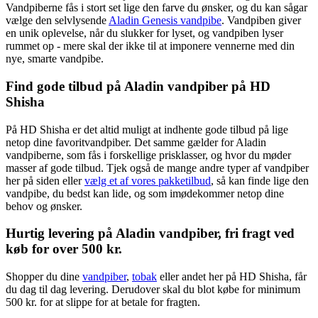
Vandpiberne fås i stort set lige den farve du ønsker, og du kan sågar
vælge den selvlysende
Aladin Genesis vandpibe
. Vandpiben giver
en unik oplevelse, når du slukker for lyset, og vandpiben lyser
rummet op - mere skal der ikke til at imponere vennerne med din
nye, smarte vandpibe.
Find gode tilbud på Aladin vandpiber på HD
Shisha
På HD Shisha er det altid muligt at indhente gode tilbud på lige
netop dine favoritvandpiber. Det samme gælder for Aladin
vandpiberne, som fås i forskellige prisklasser, og hvor du møder
masser af gode tilbud. Tjek også de mange andre typer af vandpiber
her på siden eller
vælg et af vores pakketilbud
, så kan finde lige den
vandpibe, du bedst kan lide, og som imødekommer netop dine
behov og ønsker.
Hurtig levering på Aladin vandpiber, fri fragt ved
køb for over 500 kr.
Shopper du dine
vandpiber
,
tobak
eller andet her på HD Shisha, får
du dag til dag levering. Derudover skal du blot købe for minimum
500 kr. for at slippe for at betale for fragten.