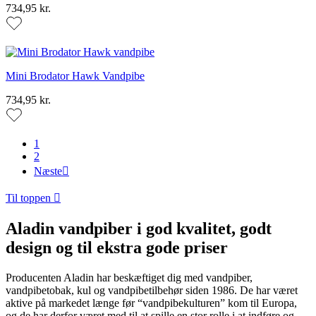
734,95 kr.
Mini Brodator Hawk Vandpibe
734,95 kr.
1
2
Næste

Til toppen

Aladin vandpiber i god kvalitet, godt
design og til ekstra gode priser
Producenten Aladin har beskæftiget dig med vandpiber,
vandpibetobak, kul og vandpibetilbehør siden 1986. De har været
aktive på markedet længe før “vandpibekulturen” kom til Europa,
og de har derfor været med til at spille en stor rolle i at indføre og