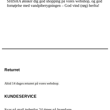
SHISHA ønsker dig god shopping på vores webshop, og god
fornøjelse med vandpiberygningen – God vind (røg) herfra!
Returret
Altid 14 dages returret på vores webshop.
KUNDESERVICE
Svar på mail indenfor 24 timer på hverdage.