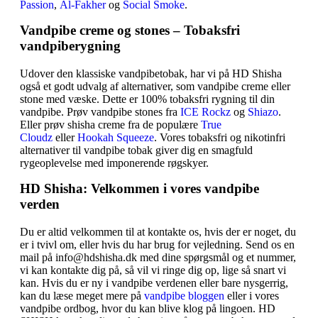
Passion
,
Al-Fakher
og
Social Smoke
.
Vandpibe creme og stones – Tobaksfri
vandpiberygning
Udover den klassiske vandpibetobak, har vi på HD Shisha
også et godt udvalg af alternativer, som vandpibe creme eller
stone med væske. Dette er 100% tobaksfri rygning til din
vandpibe. Prøv vandpibe stones fra
ICE Rockz
og
Shiazo
.
Eller prøv shisha creme fra de populære
True
Cloudz
eller
Hookah Squeeze
. Vores tobaksfri og nikotinfri
alternativer til vandpibe tobak giver dig en smagfuld
rygeoplevelse med imponerende røgskyer.
HD Shisha: Velkommen i vores vandpibe
verden
Du er altid velkommen til at kontakte os, hvis der er noget, du
er i tvivl om, eller hvis du har brug for vejledning. Send os en
mail på info@hdshisha.dk med dine spørgsmål og et nummer,
vi kan kontakte dig på, så vil vi ringe dig op, lige så snart vi
kan. Hvis du er ny i vandpibe verdenen eller bare nysgerrig,
kan du læse meget mere på
vandpibe bloggen
eller i vores
vandpibe ordbog, hvor du kan blive klog på lingoen. HD