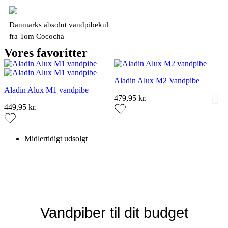
Danmarks absolut vandpibekul
fra Tom Cococha
Vores favoritter
Aladin Alux M2 Vandpibe
Aladin Alux M1 vandpibe
479,95 kr.
449,95 kr.
Midlertidigt udsolgt
Aladin Alux M7 Vandpibe
Aladin Alux M6 Vandpibe
Aladin Alux M8 Vandpibe
Aladin Alux M3 vandpibe
Aladin Alux M5 Vandpibe
Aladin Alux M4 vandpibe
584,95 kr.
584,95 kr.
584,95 kr.
494,95 kr.
449,95 kr.
649,95 kr.
Vandpiber til dit budget