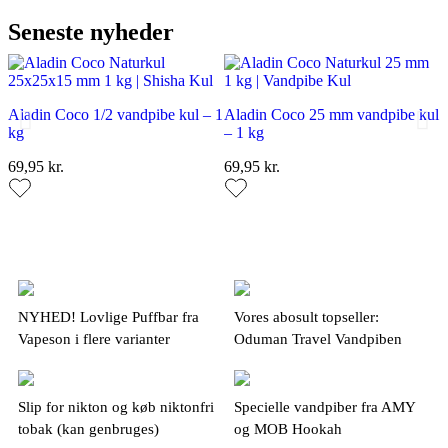
Seneste nyheder
Aladin Coco 1/2 vandpibe kul – 1
Aladin Coco 25 mm vandpibe kul
kg
– 1 kg
69,95 kr.
69,95 kr.
Aladin Coco 26 mm vandpibe kul
Aladin Coco 28 mm vandpibe kul
Tom Cococha Blue vandpibe kul
Aladin Coco 27 mm vandpibe kul
Aladin Coco 3 delt vandpibe kul
Tom Cococha Blue vandpibe kul
– 1 kg
– 1 kg
– 1 kg
– 1 kg
– 1 kg
– 3 kg
NYHED! Lovlige Puffbar fra
Vores abosult topseller:
76,95 kr.
81,95 kr.
69,95 kr.
76,95 kr.
74,95 kr.
159,95 kr.
Vapeson i flere varianter
Oduman Travel Vandpiben
Slip for nikton og køb niktonfri
Specielle vandpiber fra AMY
tobak (kan genbruges)
og MOB Hookah