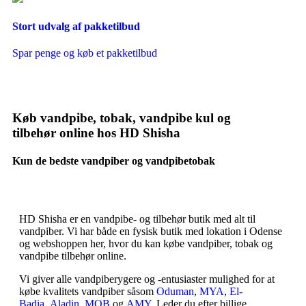
Stort udvalg af pakketilbud
Spar penge og køb et pakketilbud
Køb vandpibe, tobak, vandpibe kul og
tilbehør online hos HD Shisha
Kun de bedste vandpiber og vandpibetobak
HD Shisha er en vandpibe- og tilbehør butik med alt til
vandpiber. Vi har både en fysisk butik med lokation i Odense
og webshoppen her, hvor du kan købe vandpiber, tobak og
vandpibe tilbehør online.
Vi giver alle vandpiberygere og -entusiaster mulighed for at
købe kvalitets vandpiber såsom
Oduman
,
MYA
,
El-
Badia
,
Aladin
,
MOB
og
AMY
. Leder du efter billige