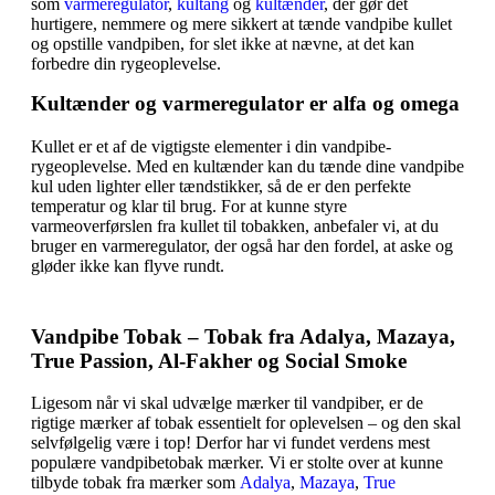
som
varmeregulator
,
kultang
og
kultænder
, der gør det
hurtigere, nemmere og mere sikkert at tænde vandpibe kullet
og opstille vandpiben, for slet ikke at nævne, at det kan
forbedre din rygeoplevelse.
Kultænder og varmeregulator er alfa og omega
Kullet er et af de vigtigste elementer i din vandpibe-
rygeoplevelse. Med en kultænder kan du tænde dine vandpibe
kul uden lighter eller tændstikker, så de er den perfekte
temperatur og klar til brug. For at kunne styre
varmeoverførslen fra kullet til tobakken, anbefaler vi, at du
bruger en varmeregulator, der også har den fordel, at aske og
gløder ikke kan flyve rundt.
Vandpibe Tobak – Tobak fra Adalya, Mazaya,
True Passion, Al-Fakher og Social Smoke
Ligesom når vi skal udvælge mærker til vandpiber, er de
rigtige mærker af tobak essentielt for oplevelsen – og den skal
selvfølgelig være i top! Derfor har vi fundet verdens mest
populære vandpibetobak mærker. Vi er stolte over at kunne
tilbyde tobak fra mærker som
Adalya
,
Mazaya
,
True