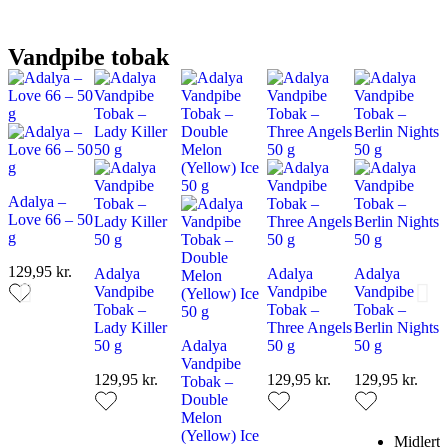
Vandpibe tobak
Adalya –
Love 66 – 50
g
129,95 kr.
Adalya
Adalya
Adalya
Vandpibe
Vandpibe
Vandpibe
Tobak –
Tobak –
Tobak –
Lady Killer
Three Angels
Berlin Nights
50 g
Adalya
50 g
50 g
Vandpibe
129,95 kr.
129,95 kr.
129,95 kr.
Tobak –
Double
Melon
(Yellow) Ice
Midlerti