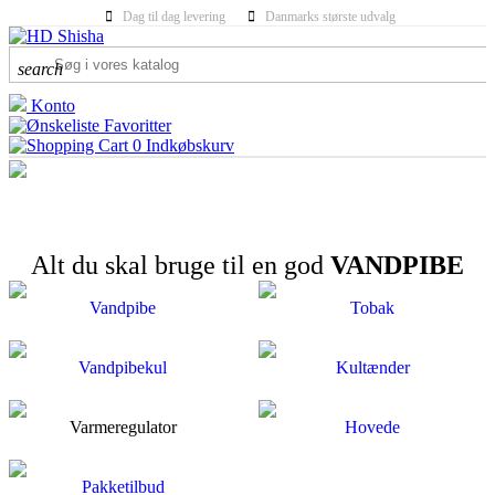
Dag til dag levering
Danmarks største udvalg
search
Konto
Favoritter
0
Indkøbskurv
Alt du skal bruge til en god
VANDPIBE
Vandpibe
Tobak
Vandpibekul
Kultænder
Varmeregulator
Hovede
Pakketilbud