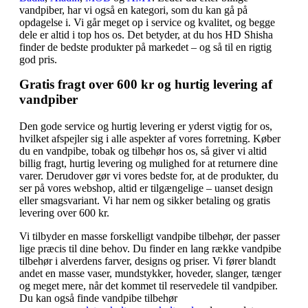
vandpiber, har vi også en kategori, som du kan gå på
opdagelse i. Vi går meget op i service og kvalitet, og begge
dele er altid i top hos os. Det betyder, at du hos HD Shisha
finder de bedste produkter på markedet – og så til en rigtig
god pris.
Gratis fragt over 600 kr og hurtig levering af
vandpiber
Den gode service og hurtig levering er yderst vigtig for os,
hvilket afspejler sig i alle aspekter af vores forretning. Køber
du en vandpibe, tobak og tilbehør hos os, så giver vi altid
billig fragt, hurtig levering og mulighed for at returnere dine
varer. Derudover gør vi vores bedste for, at de produkter, du
ser på vores webshop, altid er tilgængelige – uanset design
eller smagsvariant. Vi har nem og sikker betaling og gratis
levering over 600 kr.
Vi tilbyder en masse forskelligt vandpibe tilbehør, der passer
lige præcis til dine behov. Du finder en lang række vandpibe
tilbehør i alverdens farver, designs og priser. Vi fører blandt
andet en masse vaser, mundstykker, hoveder, slanger, tænger
og meget mere, når det kommet til reservedele til vandpiber.
Du kan også finde vandpibe tilbehør