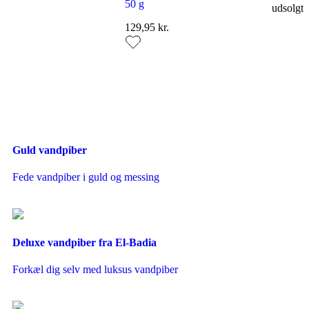
50 g
udsolgt
129,95 kr.
Guld vandpiber
Fede vandpiber i guld og messing
Adalya
Adalya
Vandpibe
Vandpibe
Tobak –
Adalya
Tobak –
Hawaii 50 g
Vandpibe
Leon Pi 50 g
Tobak – Ice
129,95 kr.
129,95 kr.
Deluxe vandpiber fra El-Badia
Lie on the
Rocks 50 g
Forkæl dig selv med luksus vandpiber
129,95 kr.
Midlertidigt
udsolgt