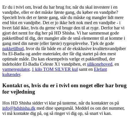
Er du i tvivl om, hvad du har brug for, når du skal investere i en
vandpibe, eller er det måske første gang, du køber en vandpibe?
Specielt hvis det er første gang, står du måske og mangler lidt mere
end blot en vandpibe. Det er jo ikke helt nok med en vandpibe - i
hvert fald ikke, hvis du gerne vil bruge den til at ryge. Derfor har vi
gjort det nemt for dig her på HD Shisha. Vi har sammensat gode
pakketilbud til dig, der mangler alle de små elementer til at komme i
gang med din næste (eller første) rygeoplevelse. Tjek de gode
pakketilbud
, hvor du får både en af de eksklusive kvalitetsvandpiber
fra El-Badia og andre materialer, der får dig startet på den mest
optimale måde. Du kan eksempelvis vælge et pakketilbud, der
indeholder El-Badia Celeste X1 vandpiben, et
silikonehoved
, en
varmeregulator
,
1 kilo TOM SILVER kul
samt en
Elefant
kultænder
.
Kontakt os, hvis du er i tvivl om noget eller har brug
for vejledning
Hos HD Shisha sidder vi klar på tasterne, når du kontakter os på
info@hdshisha.dk
med dine spørgsmål. Meddel os om det nummer,
vi må kontakte dig på, og så ringer vi dig op, så snart vi kan.