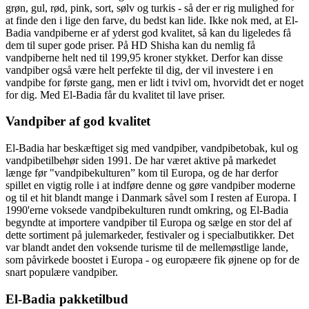
grøn, gul, rød, pink, sort, sølv og turkis - så der er rig mulighed for
at finde den i lige den farve, du bedst kan lide. Ikke nok med, at El-
Badia vandpiberne er af yderst god kvalitet, så kan du ligeledes få
dem til super gode priser. På HD Shisha kan du nemlig få
vandpiberne helt ned til 199,95 kroner stykket. Derfor kan disse
vandpiber også være helt perfekte til dig, der vil investere i en
vandpibe for første gang, men er lidt i tvivl om, hvorvidt det er noget
for dig. Med El-Badia får du kvalitet til lave priser.
Vandpiber af god kvalitet
El-Badia har beskæftiget sig med vandpiber, vandpibetobak, kul og
vandpibetilbehør siden 1991. De har været aktive på markedet
længe før "vandpibekulturen” kom til Europa, og de har derfor
spillet en vigtig rolle i at indføre denne og gøre vandpiber moderne
og til et hit blandt mange i Danmark såvel som I resten af Europa. I
1990'erne voksede vandpibekulturen rundt omkring, og El-Badia
begyndte at importere vandpiber til Europa og sælge en stor del af
dette sortiment på julemarkeder, festivaler og i specialbutikker. Det
var blandt andet den voksende turisme til de mellemøstlige lande,
som påvirkede boostet i Europa - og europæere fik øjnene op for de
snart populære vandpiber.
El-Badia pakketilbud