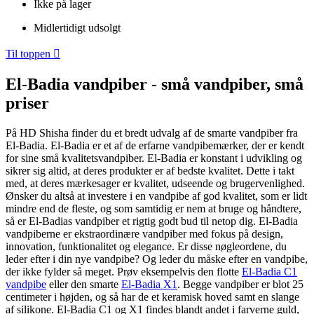
Ikke på lager
Midlertidigt udsolgt
Til toppen

El-Badia vandpiber - små vandpiber, små
priser
På HD Shisha finder du et bredt udvalg af de smarte vandpiber fra
El-Badia. El-Badia er et af de erfarne vandpibemærker, der er kendt
for sine små kvalitetsvandpiber. El-Badia er konstant i udvikling og
sikrer sig altid, at deres produkter er af bedste kvalitet. Dette i takt
med, at deres mærkesager er kvalitet, udseende og brugervenlighed.
Ønsker du altså at investere i en vandpibe af god kvalitet, som er lidt
mindre end de fleste, og som samtidig er nem at bruge og håndtere,
så er El-Badias vandpiber et rigtig godt bud til netop dig. El-Badia
vandpiberne er ekstraordinære vandpiber med fokus på design,
innovation, funktionalitet og elegance. Er disse nøgleordene, du
leder efter i din nye vandpibe? Og leder du måske efter en vandpibe,
der ikke fylder så meget. Prøv eksempelvis den flotte
El-Badia C1
vandpibe
eller den smarte
El-Badia X1
. Begge vandpiber er blot 25
centimeter i højden, og så har de et keramisk hoved samt en slange
af silikone. El-Badia C1 og X1 findes blandt andet i farverne guld,