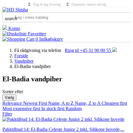
Dag til dag levering
Danmarks største udvalg
search
Konto
Favoritter
0
Indkøbskurv
Få rådgivning via telefon
Ring til +45 31 90 00 55
Forside
Vandpiber
El-Badia vandpiber
El-Badia vandpiber
Sorter efter
MANUFACTURERS
Vælg
Relevance
Newest First
Name, A to Z
Name, Z to A
Cheapest first
Most expensive first
MATERIALE
In stock first
Random
Filter
FARVE
Pakktilbud 14: El-Badia Celeste Junior 2 inkl. Silikone hovede,...