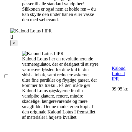
passer til alle standard vandpiber!
Silikonen er også nem at holde ren – du
kan skylle den under hanen eller vaske
den med sæbevand.

×
Kaloud Lotus I er en revolutionerende
varmeregulator, der er designet til at styre
Kaloud
varmeoverførslen fra dine kul til din
Lotus I
shisha tobak, samt reducere askerne,
IPR
ultra fine partikler og flygtige gasser, der
kommer fra trækul. På den måde gør
99,95 kr.
Kaloud Lotus røgskyerne fra din
vandpibe glattere, renere, mindre
skadelige, længerevarende og mere
smagfulde. Denne model er en kopi af
den originale Kaloud Lotus I fremstillet
af materialer i højeste kvalitet.