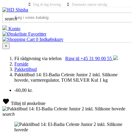
Dag til dag levering
Danmarks største udvalg
search
Konto
Favoritter
0
Indkøbskurv
×
Få rådgivning via telefon
Ring til +45 31 90 00 55
Forside
Pakketilbud
Pakktilbud 14: El-Badia Celeste Junior 2 inkl. Silikone
hovede, varmeregulator, TOM SILVER Kul 1 kg
-60,00 kr.
Tilføj til ønskeliste
search