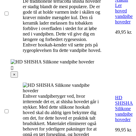
De traditionelle terracotta shisha hoveder
Ler
er stadig blandt de mest populære. De er
hoved
gode til at holde varmen inde i skålen og
vandpibe
kræver mindre mængder kul. Den rå
hoveder
keramik lader melassen fra tobakken
forblive i overfladen i stedet for at løbe
49,95 kr.
ned i vandpiben. Dette vil give dig en
længere og forbedret rygesession.
Enhver hookah-kender vil sætte pris på
rygeoplevelsen fra dette vandpibe hoved.

×
Enhver vandpiberyger ved, hvor
HD
irriterende det er, at shisha hovedet går i
SHISHA
stykker. Med dette silikone hookah
Silikone
hoved skal du aldrig igen bekymre dig
vandpibe
om det, for dette hoved er praktisk talt
hoveder
brudsikkert. Materialet eliminerer også
behovet for yderligere pakninger for at
99,95 kr.
opnå en tæt forsegling, og hovedet