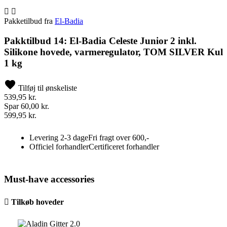


Pakketilbud fra
El-Badia
Pakktilbud 14: El-Badia Celeste Junior 2 inkl.
Silikone hovede, varmeregulator, TOM SILVER Kul
1 kg
Tilføj til ønskeliste
539,95 kr.
Spar 60,00 kr.
599,95 kr.
Levering 2-3 dage
Fri fragt over 600,-
Officiel forhandler
Certificeret forhandler
Must-have accessories

Tilkøb hoveder