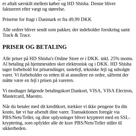
er aftalt særskilt mellem køber og HD Shisha. Denne bliver
faktureret efter vægt og størrelse.
Priserne for fragt i Danmark er fra 49,99 DKK
Alle ordrer bliver sendt som pakker, der indeholder forsikring samt
Track & Trace.
PRISER OG BETALING
Alle priser på HD Shisha's Online Store er i DKK. inkl. 25% moms.
Al betaling på hjemmesiden sker elektronisk og i DKK. HD Shisha
tager forbehold for prisændinger, tastefejl, tekniske fejl og udsolgte
varer. Vi forbeholder os retten til at annullere en ordre, såfremt der
måtte være en fejl i prisen på vareren.
Vi modtager følgende betalingskort Dankort, VISA, VISA Electron,
Mastercard, Maestro.
Når du betaler med dit kreditkort, trækker vi ikke pengene fra din
konto, før vi har afsendt dine varer. Transaktionen foregår via
PBS/Nets/Teller, og dine oplysninger bliver krypteret med en SSL-
kryptering, som opfylder alle de krav PBS/Nets/Teller stiller til
sikkerheden.