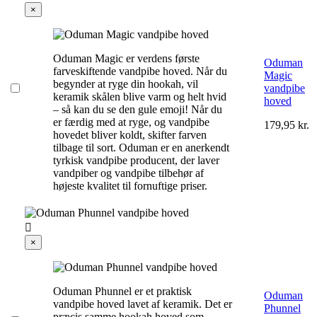
×
Oduman Magic er verdens første
Oduman
farveskiftende vandpibe hoved. Når du
Magic
begynder at ryge din hookah, vil
vandpibe
keramik skålen blive varm og helt hvid
hoved
– så kan du se den gule emoji! Når du
er færdig med at ryge, og vandpibe
179,95 kr.
hovedet bliver koldt, skifter farven
tilbage til sort. Oduman er en anerkendt
tyrkisk vandpibe producent, der laver
vandpiber og vandpibe tilbehør af
højeste kvalitet til fornuftige priser.

×
Oduman Phunnel er et praktisk
Oduman
vandpibe hoved lavet af keramik. Det er
Phunnel
præcis samme hookah hoved som