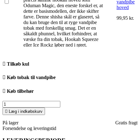
vandpibe
Oduman Magic, den eneste forskel er, at
hoved
dette er basismodellen, der ikke skifter
farve. Denne shisha skål er glaseret, så
99,95 kr.
du kan bruge den til at ryge vandpibe
tobak med forskellig smag. Det er en
såkaldt phunnel, hvilket forhindrer, at
væske fra din tobak, Hookah Squeeze
eller Ice Rockz løber ned i røret.

Tilkøb kul

Køb tobak til vandpibe

Køb tilbehør

Læg i indkøbskurv
På lager
Gratis fragt
Forsendelse og leveringstid