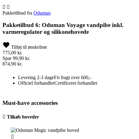


Pakketilbud fra
Oduman
Pakketilbud 6: Oduman Voyage vandpibe inkl.
varmeregulator og silikonehovede
Tilføj til ønskeliste
775,00 kr.
Spar 99,90 kr.
874,90 kr.
Levering 2-3 dage
Fri fragt over 600,-
Officiel forhandler
Certificeret forhandler
Must-have accessories

Tilkøb hoveder
