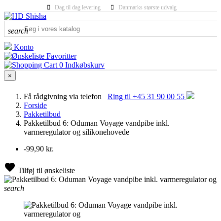
Dag til dag levering
Danmarks største udvalg
search
Konto
Favoritter
0
Indkøbskurv
×
Få rådgivning via telefon
Ring til +45 31 90 00 55
Forside
Pakketilbud
Pakketilbud 6: Oduman Voyage vandpibe inkl.
varmeregulator og silikonehovede
-99,90 kr.
Tilføj til ønskeliste
search