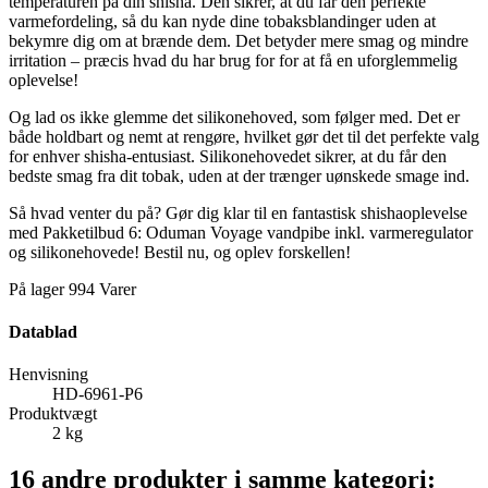
temperaturen på din shisha. Den sikrer, at du får den perfekte
varmefordeling, så du kan nyde dine tobaksblandinger uden at
bekymre dig om at brænde dem. Det betyder mere smag og mindre
irritation – præcis hvad du har brug for for at få en uforglemmelig
oplevelse!
Og lad os ikke glemme det silikonehoved, som følger med. Det er
både holdbart og nemt at rengøre, hvilket gør det til det perfekte valg
for enhver shisha-entusiast. Silikonehovedet sikrer, at du får den
bedste smag fra dit tobak, uden at der trænger uønskede smage ind.
Så hvad venter du på? Gør dig klar til en fantastisk shishaoplevelse
med Pakketilbud 6: Oduman Voyage vandpibe inkl. varmeregulator
og silikonehovede! Bestil nu, og oplev forskellen!
På lager
994 Varer
Datablad
Henvisning
HD-6961-P6
Produktvægt
2 kg
16 andre produkter i samme kategori: