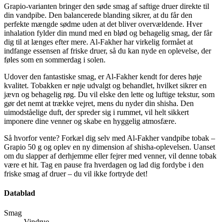
Grapio-varianten bringer den søde smag af saftige druer direkte til
din vandpibe. Den balancerede blanding sikrer, at du får den
perfekte mængde sødme uden at det bliver overvældende. Hver
inhalation fylder din mund med en blød og behagelig smag, der får
dig til at længes efter mere. Al-Fakher har virkelig formået at
indfange essensen af friske druer, så du kan nyde en oplevelse, der
føles som en sommerdag i solen.
Udover den fantastiske smag, er Al-Fakher kendt for deres høje
kvalitet. Tobakken er nøje udvalgt og behandlet, hvilket sikrer en
jævn og behagelig røg. Du vil elske den lette og luftige tekstur, som
gør det nemt at trække vejret, mens du nyder din shisha. Den
uimodståelige duft, der spreder sig i rummet, vil helt sikkert
imponere dine venner og skabe en hyggelig atmosfære.
Så hvorfor vente? Forkæl dig selv med Al-Fakher vandpibe tobak –
Grapio 50 g og oplev en ny dimension af shisha-oplevelsen. Uanset
om du slapper af derhjemme eller fejrer med venner, vil denne tobak
være et hit. Tag en pause fra hverdagen og lad dig fordybe i den
friske smag af druer – du vil ikke fortryde det!
Datablad
Smag
Vindrue