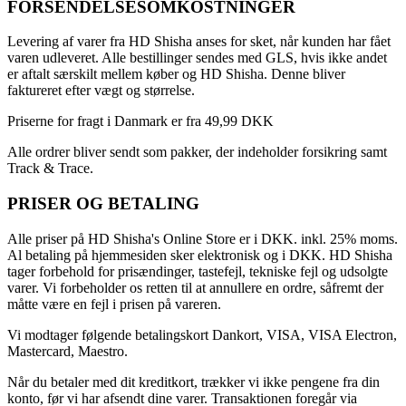
FORSENDELSESOMKOSTNINGER
Levering af varer fra HD Shisha anses for sket, når kunden har fået
varen udleveret. Alle bestillinger sendes med GLS, hvis ikke andet
er aftalt særskilt mellem køber og HD Shisha. Denne bliver
faktureret efter vægt og størrelse.
Priserne for fragt i Danmark er fra 49,99 DKK
Alle ordrer bliver sendt som pakker, der indeholder forsikring samt
Track & Trace.
PRISER OG BETALING
Alle priser på HD Shisha's Online Store er i DKK. inkl. 25% moms.
Al betaling på hjemmesiden sker elektronisk og i DKK. HD Shisha
tager forbehold for prisændinger, tastefejl, tekniske fejl og udsolgte
varer. Vi forbeholder os retten til at annullere en ordre, såfremt der
måtte være en fejl i prisen på vareren.
Vi modtager følgende betalingskort Dankort, VISA, VISA Electron,
Mastercard, Maestro.
Når du betaler med dit kreditkort, trækker vi ikke pengene fra din
konto, før vi har afsendt dine varer. Transaktionen foregår via