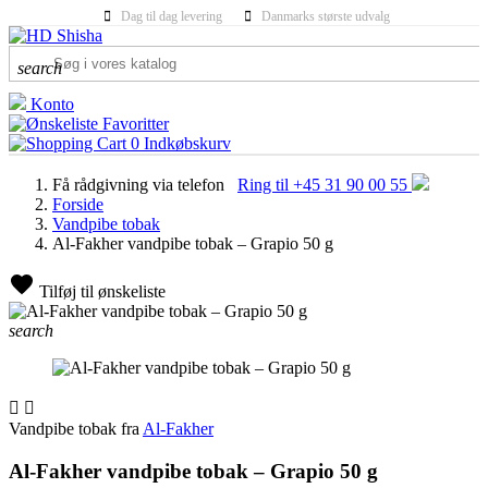
Dag til dag levering
Danmarks største udvalg
search
Konto
Favoritter
0
Indkøbskurv
Få rådgivning via telefon
Ring til +45 31 90 00 55
Forside
Vandpibe tobak
Al-Fakher vandpibe tobak – Grapio 50 g
Tilføj til ønskeliste
search


Vandpibe tobak fra
Al-Fakher
Al-Fakher vandpibe tobak – Grapio 50 g