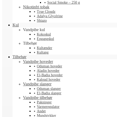
Social Smoke – 250 g
Nikotinfri tobak
True Cloudz
Adalya Glycérine
Shiazo
Kul
Vandpibe kul
Kokoskul
Engangskul
Tilbehør
Kultænder
Kultang
Tilbehør
Vandpibe hoveder
Oduman hoveder
Aladin hoveder
El-Badia hoveder
Kaloud hoveder
Vandpibe slanger
Oduman slanger
El-Badia slanger
Vandpibe tilbehør
Pakninger
Varmeregulator
Andet
Mundstykker