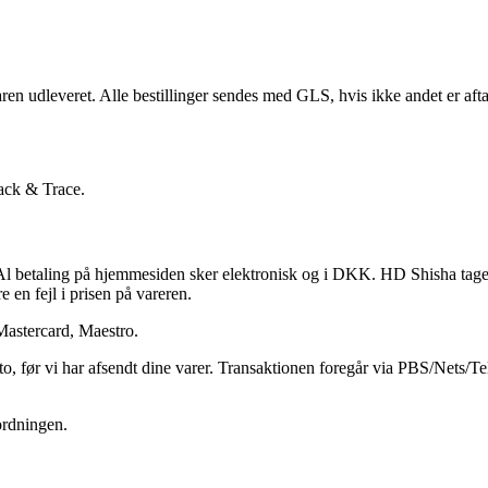
ren udleveret. Alle bestillinger sendes med GLS, hvis ikke andet er aft
rack & Trace.
 betaling på hjemmesiden sker elektronisk og i DKK. HD Shisha tager for
e en fejl i prisen på vareren.
Mastercard, Maestro.
to, før vi har afsendt dine varer. Transaktionen foregår via PBS/Nets/T
sordningen.