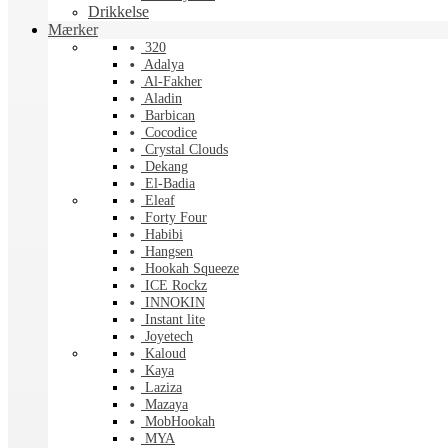
Drikkelse
Mærker
320
Adalya
Al-Fakher
Aladin
Barbican
Cocodice
Crystal Clouds
Dekang
El-Badia
Eleaf
Forty Four
Habibi
Hangsen
Hookah Squeeze
ICE Rockz
INNOKIN
Instant lite
Joyetech
Kaloud
Kaya
Laziza
Mazaya
MobHookah
MYA