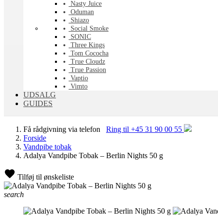
Nasty Juice
Oduman
Shiazo
Social Smoke
SONIC
Three Kings
Tom Cococha
True Cloudz
True Passion
Vaptio
Vimto
UDSALG
GUIDES
Få rådgivning via telefon
Ring til +45 31 90 00 55
Forside
Vandpibe tobak
Adalya Vandpibe Tobak – Berlin Nights 50 g
Tilføj til ønskeliste
search