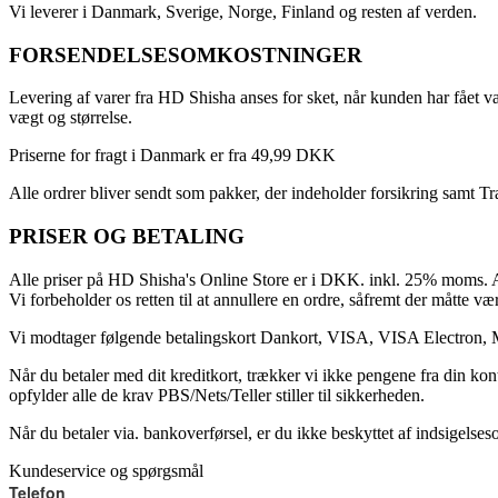
Vi leverer i Danmark, Sverige, Norge, Finland og resten af verden.
FORSENDELSESOMKOSTNINGER
Levering af varer fra HD Shisha anses for sket, når kunden har fået va
vægt og størrelse.
Priserne for fragt i Danmark er fra 49,99 DKK
Alle ordrer bliver sendt som pakker, der indeholder forsikring samt T
PRISER OG BETALING
Alle priser på HD Shisha's Online Store er i DKK. inkl. 25% moms. Al
Vi forbeholder os retten til at annullere en ordre, såfremt der måtte vær
Vi modtager følgende betalingskort Dankort, VISA, VISA Electron, 
Når du betaler med dit kreditkort, trækker vi ikke pengene fra din kon
opfylder alle de krav PBS/Nets/Teller stiller til sikkerheden.
Når du betaler via. bankoverførsel, er du ikke beskyttet af indsigelse
Kundeservice og spørgsmål
Telefon