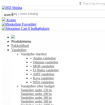
Dag til dag levering
search
Konto
Favoritter
0
Indkøbskurv
Produktmenu
Pakketilbud
Vandpiber
Vandpibe mærker
Aladin vandpiber
Oduman vandpiber
MOB vandpiber
El-Badia vandpiber
AMY vandpiber
Kaya vandpiber
MYA vandpiber
Vandpiber efter budget
Vandpiber under 150 kr
Vandpiber under 200 kr
Vandpiber under 300 kr
Vandpiber under 500 kr