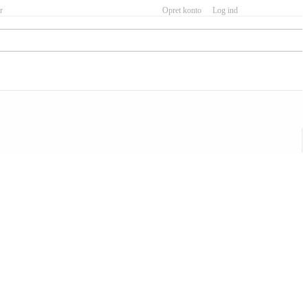
r
Opret konto
Log ind