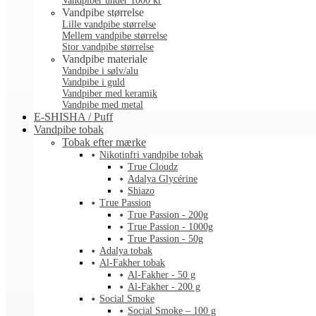
Vandpiber under 1000 kr
Vandpibe størrelse
Lille vandpibe størrelse
Mellem vandpibe størrelse
Stor vandpibe størrelse
Vandpibe materiale
Vandpibe i sølv/alu
Vandpibe i guld
Vandpiber med keramik
Vandpibe med metal
E-SHISHA / Puff
Vandpibe tobak
Tobak efter mærke
Nikotinfri vandpibe tobak
True Cloudz
Adalya Glycérine
Shiazo
True Passion
True Passion - 200g
True Passion - 1000g
True Passion - 50g
Adalya tobak
Al-Fakher tobak
Al-Fakher - 50 g
Al-Fakher - 200 g
Social Smoke
Social Smoke – 100 g