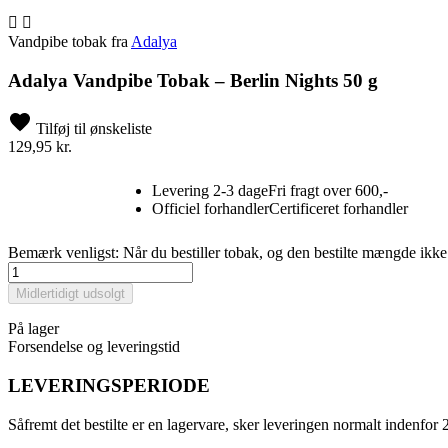


Vandpibe tobak fra
Adalya
Adalya Vandpibe Tobak – Berlin Nights 50 g
Tilføj til ønskeliste
129,95 kr.
Levering 2-3 dage
Fri fragt over 600,-
Officiel forhandler
Certificeret forhandler
Bemærk venligst: Når du bestiller tobak, og den bestilte mængde ikke 
Midlertidigt udsolgt
På lager
Forsendelse og leveringstid
LEVERINGSPERIODE
Såfremt det bestilte er en lagervare, sker leveringen normalt indenfor 