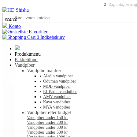
Dag til dag levering
search
Konto
Favoritter
0
Indkøbskurv
Produktmenu
Pakketilbud
Vandpiber
Vandpibe mærker
Aladin vandpiber
Oduman vandpiber
MOB vandpiber
El-Badia vandpiber
AMY vandpiber
Kaya vandpiber
MYA vandpiber
Vandpiber efter budget
Vandpiber under 150 kr
Vandpiber under 200 kr
Vandpiber under 300 kr
Vandpiber under 500 kr