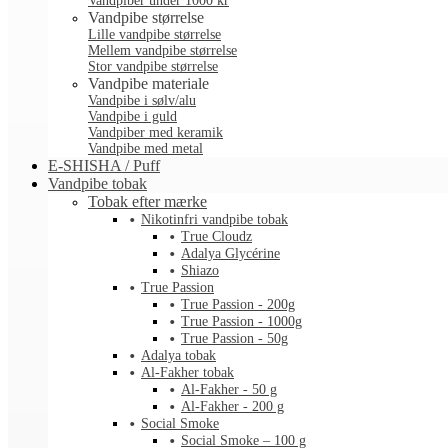
Vandpiber under 1000 kr
Vandpibe størrelse
Lille vandpibe størrelse
Mellem vandpibe størrelse
Stor vandpibe størrelse
Vandpibe materiale
Vandpibe i sølv/alu
Vandpibe i guld
Vandpiber med keramik
Vandpibe med metal
E-SHISHA / Puff
Vandpibe tobak
Tobak efter mærke
Nikotinfri vandpibe tobak
True Cloudz
Adalya Glycérine
Shiazo
True Passion
True Passion - 200g
True Passion - 1000g
True Passion - 50g
Adalya tobak
Al-Fakher tobak
Al-Fakher - 50 g
Al-Fakher - 200 g
Social Smoke
Social Smoke – 100 g