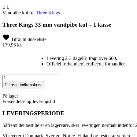


Vandpibe kul fra
Three Kings
Three Kings 33 mm vandpibe kul – 1 kasse
Tilføj til ønskeliste
179,95 kr.
Levering 2-3 dage
Fri fragt over 600,-
Officiel forhandler
Certificeret forhandler

Læg i indkøbskurv
På lager
Forsendelse og leveringstid
LEVERINGSPERIODE
Såfremt det bestilte er en lagervare, sker leveringen normalt indenfor 
Vi leverer i Danmark, Sverige, Norge, Finland og resten af verden.