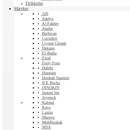
Drikkelse
Mærker
320
Adalya
Al-Fakher
Aladin
Barbican
Cocodice
Crystal Clouds
Dekang
El-Badia
Eleaf
Forty Four
Habibi
Hangsen
Hookah Squeeze
ICE Rockz
INNOKIN
Instant lite
Joyetech
Kaloud
Kaya
Laziza
Mazaya
MobHookah
MYA