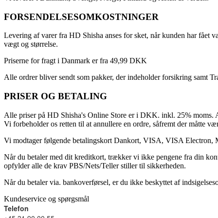
FORSENDELSESOMKOSTNINGER
Levering af varer fra HD Shisha anses for sket, når kunden har fået va
vægt og størrelse.
Priserne for fragt i Danmark er fra 49,99 DKK
Alle ordrer bliver sendt som pakker, der indeholder forsikring samt T
PRISER OG BETALING
Alle priser på HD Shisha's Online Store er i DKK. inkl. 25% moms. Al
Vi forbeholder os retten til at annullere en ordre, såfremt der måtte vær
Vi modtager følgende betalingskort Dankort, VISA, VISA Electron, 
Når du betaler med dit kreditkort, trækker vi ikke pengene fra din kon
opfylder alle de krav PBS/Nets/Teller stiller til sikkerheden.
Når du betaler via. bankoverførsel, er du ikke beskyttet af indsigelse
Kundeservice og spørgsmål
Telefon
+45 31 90 00 55