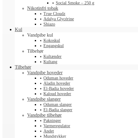
Social Smoke – 250 g
Nikotinfri tobak
True Cloudz
Adalya Glycérine
Shiazo
Kul
Vandpibe kul
Kokoskul
Engangskul
Tilbehør
Kultænder
Kultang
Tilbehør
Vandpibe hoveder
Oduman hoveder
Aladin hoveder
El-Badia hoveder
Kaloud hoveder
Vandpibe slanger
Oduman slanger
El-Badia slanger
Vandpibe tilbehør
Pakninger
Varmeregulator
Andet
Mundstykker