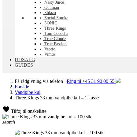
Nasty Juice
Oduman
Shiazo
Social Smoke
SONIC
Three Kings
Tom Cococha
True Cloudz
True Passion
Vaptio
Vimto
UDSALG
GUIDES
Få rådgivning via telefon
Ring til +45 31 90 00 55
Forside
Vandpibe kul
Three Kings 33 mm vandpibe kul – 1 kasse
Tilføj til ønskeliste
search