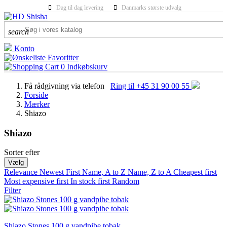
Dag til dag levering
Danmarks største udvalg
search
Konto
Favoritter
0
Indkøbskurv
Få rådgivning via telefon
Ring til +45 31 90 00 55
Forside
Mærker
Shiazo
Shiazo
Sorter efter
KATEGORIER
Vælg
Relevance
Newest First
Name, A to Z
Name, Z to A
Cheapest first
Most expensive first
PRICE
In stock first
Random
Filter
Shiazo Stones 100 g vandpibe tobak