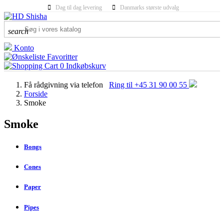
Dag til dag levering
Danmarks største udvalg
search
Konto
Favoritter
0
Indkøbskurv
Få rådgivning via telefon
Ring til +45 31 90 00 55
Forside
Smoke
Smoke
Bongs
Cones
Paper
Pipes