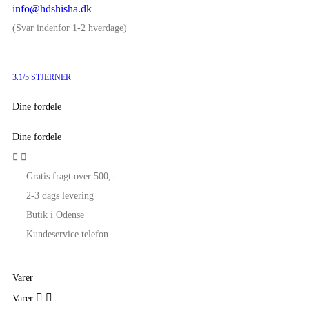
info@hdshisha.dk
(Svar indenfor 1-2 hverdage)
3.1/5 STJERNER
Dine fordele
Dine fordele


Gratis fragt over 500,-
2-3 dags levering
Butik i Odense
Kundeservice telefon
Varer


Varer