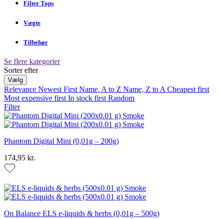
Filter Tops
Vægte
Tilbehør
Se flere kategorier
Sorter efter
KATEGORIER
Vælg
Relevance
Newest First
Name, A to Z
Name, Z to A
Cheapest first
Most expensive first
PRICE
In stock first
Random
Filter
Phantom Digital Mini (0,01g – 200g)
174,95 kr.
On Balance ELS e-liquids & herbs (0,01g – 500g)