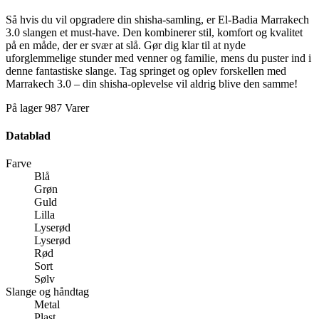
Så hvis du vil opgradere din shisha-samling, er El-Badia Marrakech
3.0 slangen et must-have. Den kombinerer stil, komfort og kvalitet
på en måde, der er svær at slå. Gør dig klar til at nyde
uforglemmelige stunder med venner og familie, mens du puster ind i
denne fantastiske slange. Tag springet og oplev forskellen med
Marrakech 3.0 – din shisha-oplevelse vil aldrig blive den samme!
På lager
987 Varer
Datablad
Farve
Blå
Grøn
Guld
Lilla
Lyserød
Lyserød
Rød
Sort
Sølv
Slange og håndtag
Metal
Plast