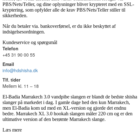
PBS/Nets/Teller, og dine oplysninger bliver krypteret med en SSL-
kryptering, som opfylder alle de krav PBS/Nets/Teller stiller til
sikkerheden.
Når du betaler via. bankoverførsel, er du ikke beskyttet af
indsigelsesordningen.
Kundeservice og spørgsmål
Telefon
+45 31 90 00 55
Email
info@hdshisha.dk
Tlf. tider
Mellem kl. 11 – 18
El-Badia Marrakech 3.0 vandpibe slangen er blandt de bedste shisha
slanger på markedet i dag. I gamle dage hed den kun Marrakech,
men El-Badia kom ud med en XL-version og gjorde det endnu
bedre. Marrakech XL 3.0 hookah slangen måler 220 cm og er den
ultimative version af den berømte Marrakech slange.
Læs mere