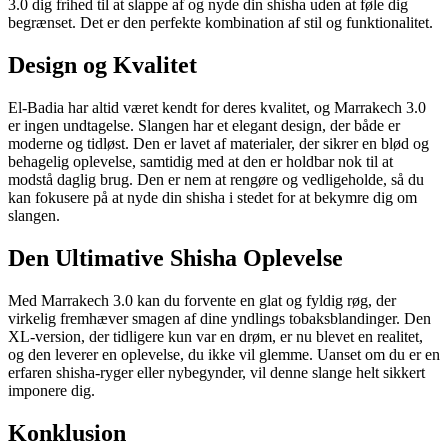
3.0 dig frihed til at slappe af og nyde din shisha uden at føle dig
begrænset. Det er den perfekte kombination af stil og funktionalitet.
Design og Kvalitet
El-Badia har altid været kendt for deres kvalitet, og Marrakech 3.0
er ingen undtagelse. Slangen har et elegant design, der både er
moderne og tidløst. Den er lavet af materialer, der sikrer en blød og
behagelig oplevelse, samtidig med at den er holdbar nok til at
modstå daglig brug. Den er nem at rengøre og vedligeholde, så du
kan fokusere på at nyde din shisha i stedet for at bekymre dig om
slangen.
Den Ultimative Shisha Oplevelse
Med Marrakech 3.0 kan du forvente en glat og fyldig røg, der
virkelig fremhæver smagen af dine yndlings tobaksblandinger. Den
XL-version, der tidligere kun var en drøm, er nu blevet en realitet,
og den leverer en oplevelse, du ikke vil glemme. Uanset om du er en
erfaren shisha-ryger eller nybegynder, vil denne slange helt sikkert
imponere dig.
Konklusion