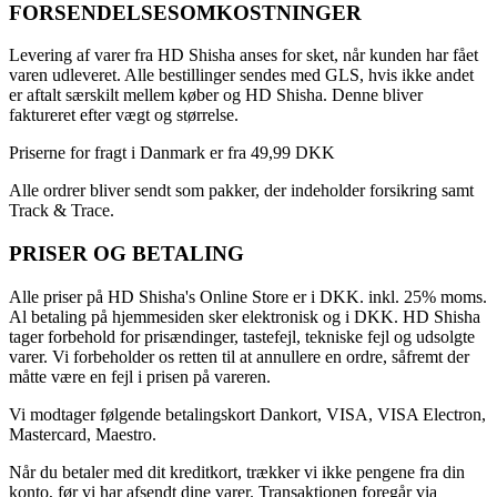
FORSENDELSESOMKOSTNINGER
Levering af varer fra HD Shisha anses for sket, når kunden har fået
varen udleveret. Alle bestillinger sendes med GLS, hvis ikke andet
er aftalt særskilt mellem køber og HD Shisha. Denne bliver
faktureret efter vægt og størrelse.
Priserne for fragt i Danmark er fra 49,99 DKK
Alle ordrer bliver sendt som pakker, der indeholder forsikring samt
Track & Trace.
PRISER OG BETALING
Alle priser på HD Shisha's Online Store er i DKK. inkl. 25% moms.
Al betaling på hjemmesiden sker elektronisk og i DKK. HD Shisha
tager forbehold for prisændinger, tastefejl, tekniske fejl og udsolgte
varer. Vi forbeholder os retten til at annullere en ordre, såfremt der
måtte være en fejl i prisen på vareren.
Vi modtager følgende betalingskort Dankort, VISA, VISA Electron,
Mastercard, Maestro.
Når du betaler med dit kreditkort, trækker vi ikke pengene fra din
konto, før vi har afsendt dine varer. Transaktionen foregår via