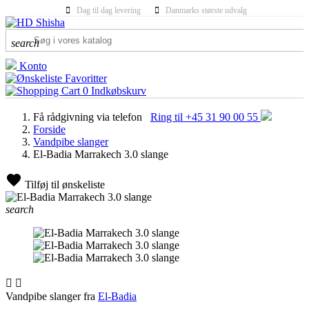
Dag til dag levering
Danmarks største udvalg
search
Konto
Favoritter
0
Indkøbskurv
Få rådgivning via telefon
Ring til +45 31 90 00 55
Forside
Vandpibe slanger
El-Badia Marrakech 3.0 slange
Tilføj til ønskeliste
search


Vandpibe slanger fra
El-Badia