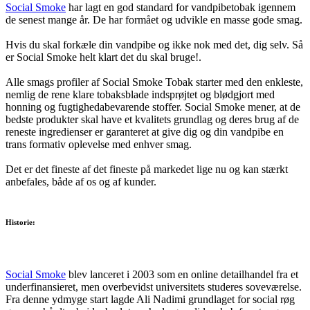
Social Smoke
har lagt en god standard for vandpibetobak igennem
de senest mange år. De har formået og udvikle en masse gode smag.
Hvis du skal forkæle din vandpibe og ikke nok med det, dig selv. Så
er Social Smoke helt klart det du skal bruge!.
Alle smags profiler af Social Smoke Tobak starter med den enkleste,
nemlig de rene klare tobaksblade indsprøjtet og blødgjort med
honning og fugtighedabevarende stoffer. Social Smoke mener, at de
bedste produkter skal have et kvalitets grundlag og deres brug af de
reneste ingredienser er garanteret at give dig og din vandpibe en
trans formativ oplevelse med enhver smag.
Det er det fineste af det fineste på markedet lige nu og kan stærkt
anbefales, både af os og af kunder.
Historie:
Social Smoke
blev lanceret i 2003 som en online detailhandel fra et
underfinansieret, men overbevidst universitets studeres soveværelse.
Fra denne ydmyge start lagde Ali Nadimi grundlaget for social røg