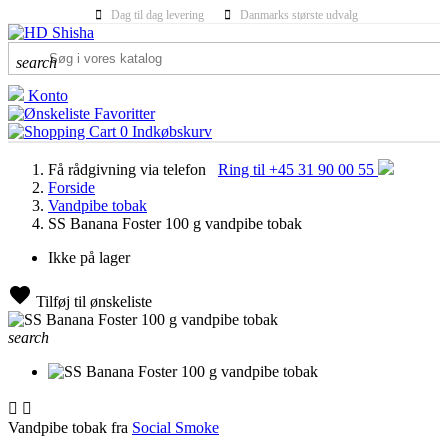
Dag til dag levering
Danmarks største udvalg
search
Konto
Favoritter
0
Indkøbskurv
Få rådgivning via telefon
Ring til +45 31 90 00 55
Forside
Vandpibe tobak
SS Banana Foster 100 g vandpibe tobak
Ikke på lager
Tilføj til ønskeliste
search


Vandpibe tobak fra
Social Smoke