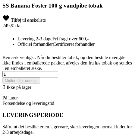
SS Banana Foster 100 g vandpibe tobak
Tilføj til ønskeliste
249,95 kr.
Levering 2-3 dage
Fri fragt over 600,-
Officiel forhandler
Certificeret forhandler
Bemærk venligst: Når du bestiller tobak, og den bestilte mængde
ikke findes i emballerede pakker, afvejes den fra løs tobak og sendes
i en emballeret æske.
Midlertidigt udsolgt

Ikke på lager
På lager
Forsendelse og leveringstid
LEVERINGSPERIODE
Såfremt det bestilte er en lagervare, sker leveringen normalt indenfor
2-3 arbejdsdage.