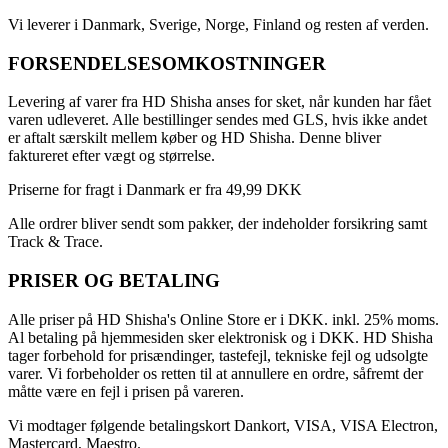
Vi leverer i Danmark, Sverige, Norge, Finland og resten af verden.
FORSENDELSESOMKOSTNINGER
Levering af varer fra HD Shisha anses for sket, når kunden har fået
varen udleveret. Alle bestillinger sendes med GLS, hvis ikke andet
er aftalt særskilt mellem køber og HD Shisha. Denne bliver
faktureret efter vægt og størrelse.
Priserne for fragt i Danmark er fra 49,99 DKK
Alle ordrer bliver sendt som pakker, der indeholder forsikring samt
Track & Trace.
PRISER OG BETALING
Alle priser på HD Shisha's Online Store er i DKK. inkl. 25% moms.
Al betaling på hjemmesiden sker elektronisk og i DKK. HD Shisha
tager forbehold for prisændinger, tastefejl, tekniske fejl og udsolgte
varer. Vi forbeholder os retten til at annullere en ordre, såfremt der
måtte være en fejl i prisen på vareren.
Vi modtager følgende betalingskort Dankort, VISA, VISA Electron,
Mastercard, Maestro.