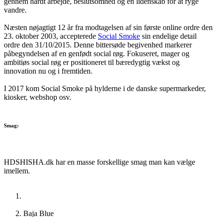
gennem hårdt arbejde, beslutsomhed og en lidenskab for at ryge
vandre.
Næsten nøjagtigt 12 år fra modtagelsen af sin første online ordre den
23. oktober 2003, accepterede
Social Smoke
sin endelige detail
ordre den 31/10/2015.
Denne bittersøde begivenhed markerer
påbegyndelsen af en genfødt social røg.
Fokuseret, mager og
ambitiøs social røg er positioneret til bæredygtig vækst og
innovation nu og i fremtiden.
I 2017 kom Social Smoke på hylderne i de danske supermarkeder,
kiosker, webshop osv.
Smag:
HDSHISHA.dk har en masse forskellige smag man kan vælge
imellem.
Baja Blue