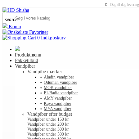
Dag til dag levering
search
Konto
Favoritter
0
Indkøbskurv
Produktmenu
Pakketilbud
Vandpiber
Vandpibe mærker
Aladin vandpiber
Oduman vandpiber
MOB vandpiber
El-Badia vandpiber
AMY vandpiber
Kaya vandpiber
MYA vandpiber
Vandpiber efter budget
Vandpiber under 150 kr
Vandpiber under 200 kr
Vandpiber under 300 kr
Vandpiber under 500 kr