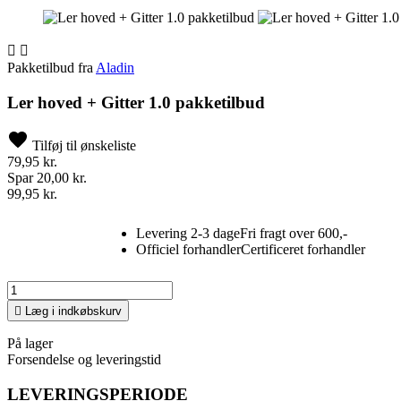


Pakketilbud fra
Aladin
Ler hoved + Gitter 1.0 pakketilbud
Tilføj til ønskeliste
79,95 kr.
Spar 20,00 kr.
99,95 kr.
Levering 2-3 dage
Fri fragt over 600,-
Officiel forhandler
Certificeret forhandler

Læg i indkøbskurv
På lager
Forsendelse og leveringstid
LEVERINGSPERIODE