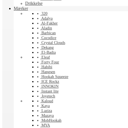
Drikkelse
Mærker
320
Adalya
Al-Fakher
Aladin
Barbican
Cocodice
Crystal Clouds
Dekang
El-Badia
Eleaf
Forty Four
Habibi
Hangsen
Hookah Squeeze
ICE Rockz
INNOKIN
Instant lite
Joyetech
Kaloud
Kaya
Laziza
Mazaya
MobHookah
MYA