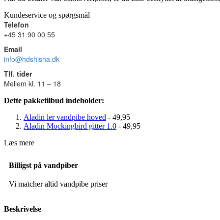
Kundeservice og spørgsmål
Telefon
+45 31 90 00 55
Email
info@hdshisha.dk
Tlf. tider
Mellem kl. 11 – 18
Dette pakketilbud indeholder:
Aladin ler vandpibe hoved
- 49,95
Aladin Mockingbird gitter 1.0
- 49,95
Læs mere
Billigst på vandpiber
Vi matcher altid vandpibe priser
Beskrivelse