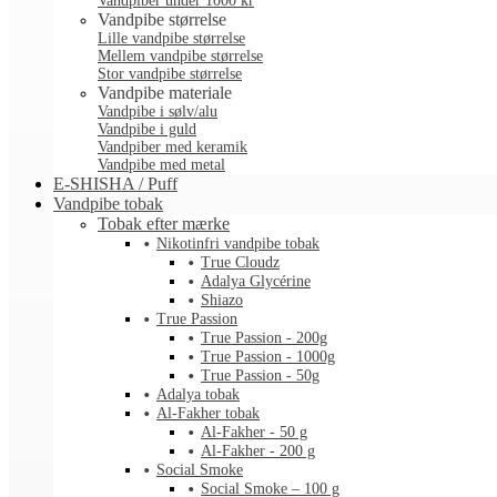
Vandpiber under 1000 kr
Vandpibe størrelse
Lille vandpibe størrelse
Mellem vandpibe størrelse
Stor vandpibe størrelse
Vandpibe materiale
Vandpibe i sølv/alu
Vandpibe i guld
Vandpiber med keramik
Vandpibe med metal
E-SHISHA / Puff
Vandpibe tobak
Tobak efter mærke
Nikotinfri vandpibe tobak
True Cloudz
Adalya Glycérine
Shiazo
True Passion
True Passion - 200g
True Passion - 1000g
True Passion - 50g
Adalya tobak
Al-Fakher tobak
Al-Fakher - 50 g
Al-Fakher - 200 g
Social Smoke
Social Smoke – 100 g