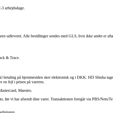
2-3 arbejdsdage.
ren udleveret. Alle bestillinger sendes med GLS, hvis ikke andet er aft
rack & Trace.
 betaling på hjemmesiden sker elektronisk og i DKK. HD Shisha tager for
e en fejl i prisen på vareren.
Mastercard, Maestro.
to, før vi har afsendt dine varer. Transaktionen foregår via PBS/Nets/T
sordningen.