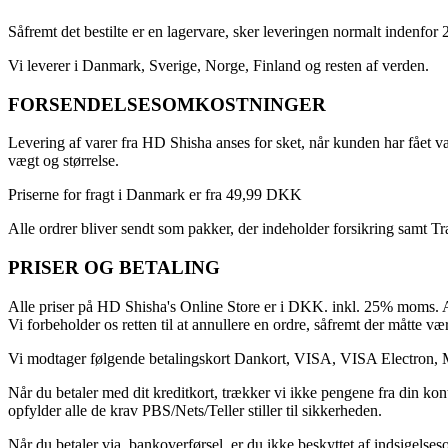
Såfremt det bestilte er en lagervare, sker leveringen normalt indenfor 
Vi leverer i Danmark, Sverige, Norge, Finland og resten af verden.
FORSENDELSESOMKOSTNINGER
Levering af varer fra HD Shisha anses for sket, når kunden har fået va
vægt og størrelse.
Priserne for fragt i Danmark er fra 49,99 DKK
Alle ordrer bliver sendt som pakker, der indeholder forsikring samt T
PRISER OG BETALING
Alle priser på HD Shisha's Online Store er i DKK. inkl. 25% moms. Al
Vi forbeholder os retten til at annullere en ordre, såfremt der måtte vær
Vi modtager følgende betalingskort Dankort, VISA, VISA Electron, 
Når du betaler med dit kreditkort, trækker vi ikke pengene fra din kon
opfylder alle de krav PBS/Nets/Teller stiller til sikkerheden.
Når du betaler via. bankoverførsel, er du ikke beskyttet af indsigelse