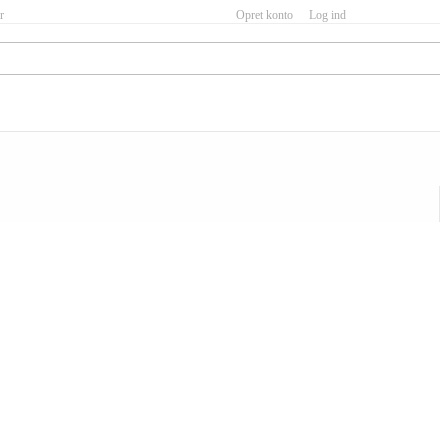
r
Opret konto
Log ind