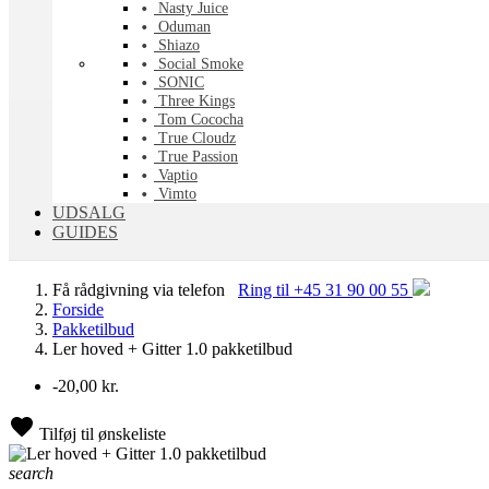
Nasty Juice
Oduman
Shiazo
Social Smoke
SONIC
Three Kings
Tom Cococha
True Cloudz
True Passion
Vaptio
Vimto
UDSALG
GUIDES
Få rådgivning via telefon
Ring til +45 31 90 00 55
Forside
Pakketilbud
Ler hoved + Gitter 1.0 pakketilbud
-20,00 kr.
Tilføj til ønskeliste
search