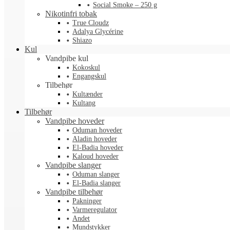
Social Smoke – 250 g
Nikotinfri tobak
True Cloudz
Adalya Glycérine
Shiazo
Kul
Vandpibe kul
Kokoskul
Engangskul
Tilbehør
Kultænder
Kultang
Tilbehør
Vandpibe hoveder
Oduman hoveder
Aladin hoveder
El-Badia hoveder
Kaloud hoveder
Vandpibe slanger
Oduman slanger
El-Badia slanger
Vandpibe tilbehør
Pakninger
Varmeregulator
Andet
Mundstykker